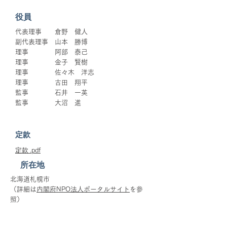
役員
代表理事 倉野 健人
副代表理事 山本 勝博
理事 阿部 泰己
理事 金子 賢樹
理事 佐々木 洋志
理事 古田 翔平
監事 石井 一英
監事 大沼 進
定款
​定款
.pdf
所在地
北海道札幌市
（詳細は
内閣府NPO法人ポータルサイト
を参
照）
公式サイト